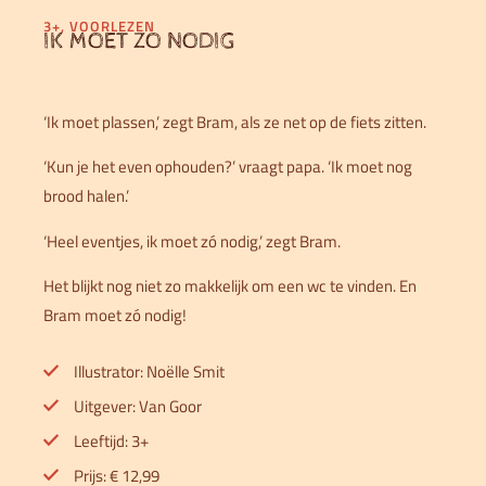
3+
,
VOORLEZEN
IK MOET ZO NODIG
‘Ik moet plassen,’ zegt Bram, als ze net op de fiets zitten.
‘Kun je het even ophouden?’ vraagt papa. ‘Ik moet nog
brood halen.’
‘Heel eventjes, ik moet zó nodig,’ zegt Bram.
Het blijkt nog niet zo makkelijk om een wc te vinden. En
Bram moet zó nodig!
Illustrator: Noëlle Smit
Uitgever: Van Goor
Leeftijd: 3+
Prijs: € 12,99